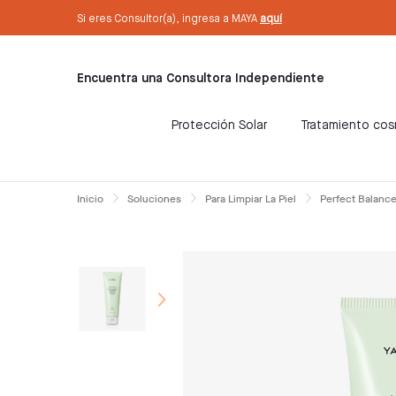
text.skipToContent
text.skipToNavigation
Si eres Consultor(a), ingresa a MAYA
aquí
Encuentra una Consultora Independiente
Protección Solar
Tratamiento co
Inicio
Soluciones
Para Limpiar La Piel
Perfect Balance