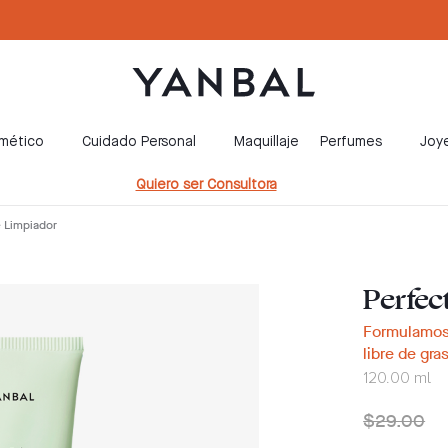
smético
Cuidado Personal
Maquillaje
Perfumes
Joye
Quiero ser Consultora
 Limpiador
Perfec
Formulamos 
libre de gra
120.00 ml
$29.00