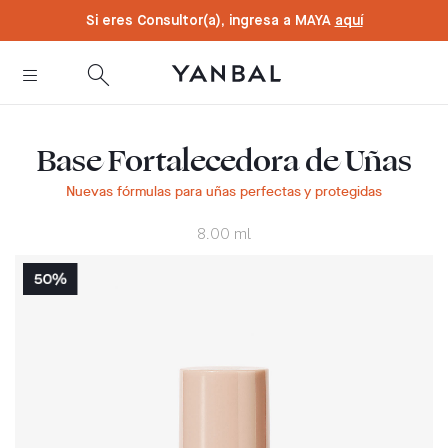
text.skipToContent
text.skipToNavigation
Si eres Consultor(a), ingresa a MAYA
aquí
Base Fortalecedora de Uñas
Nuevas fórmulas para uñas perfectas y protegidas
8.00 ml