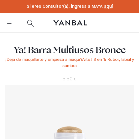
text.skipToContent
text.skipToNavigation
Si eres Consultor(a), ingresa a MAYA
aquí
Ya! Barra Multiusos Bronce
¡Deja de maquillarte y empieza a maquiYArte! 3 en 1: Rubor, labial y
sombra
5.50 g