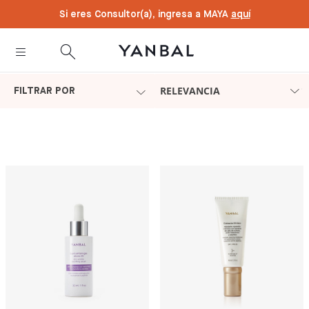
text.skipToContent
text.skipToNavigation
Si eres Consultor(a), ingresa a MAYA
aquí
RELEVANCIA
FILTRAR POR