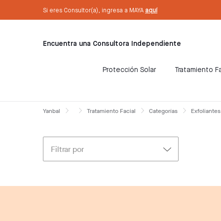
text.skipToContent
text.skipToNavigation
Sé Consultora ahora. ¡Regístrate aquí!
Si eres Consultor(a), ingresa a MAYA
aquí
Encuentra una Consultora Independiente
Protección Solar
Tratamiento Fa
Yanbal
Tratamiento Facial
Categorías
Exfoliantes
Filtrar por