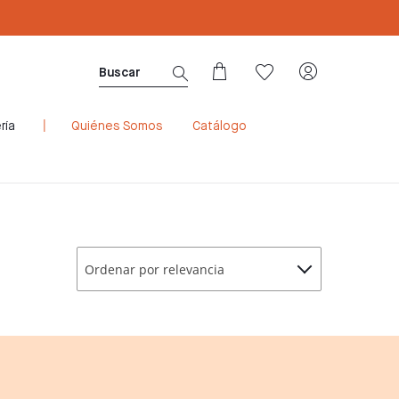
Sé Consultora ahora. ¡Regístrate aquí!
ría
Quiénes Somos
Catálogo
Ordenar por relevancia