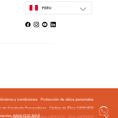
SELECT
PERU
LANGUAGE
Términos y condiciones
Protección de datos personales
o de Conducta Proveedores
Código de Ética CAPEVEDI
rmación,
HAGA CLIC AQUÍ
Web CAPEVEDI
Video CAPEVEDI
Quiz CAPEVEDI