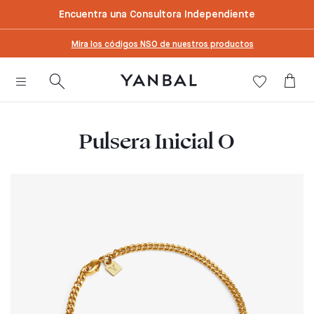
text.skipToContent
text.skipToNavigation
Encuentra una Consultora Independiente
Mira los códigos NSO de nuestros productos
Pulsera Inicial O