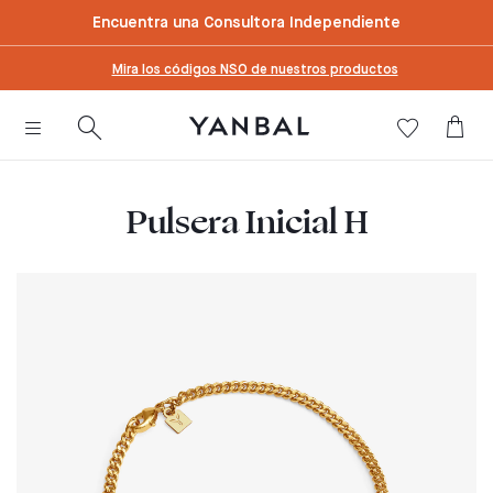
text.skipToContent
text.skipToNavigation
Encuentra una Consultora Independiente
Mira los códigos NSO de nuestros productos
Pulsera Inicial H