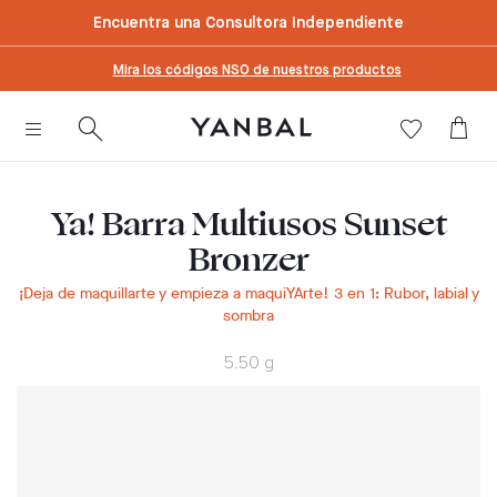
text.skipToContent
text.skipToNavigation
Encuentra una Consultora Independiente
Mira los códigos NSO de nuestros productos
Ya! Barra Multiusos Sunset
Bronzer
¡Deja de maquillarte y empieza a maquiYArte! 3 en 1: Rubor, labial y
sombra
5.50 g