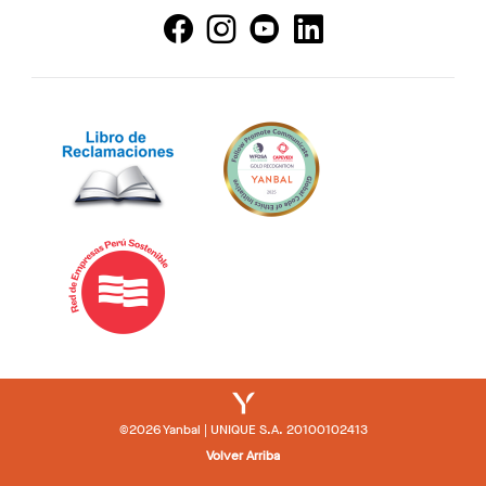
©2026 Yanbal | UNIQUE S.A. 20100102413
Volver Arriba