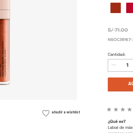
S/ 71.00
NSOC38167
Cantidad:
A
añadir a wishlist
¿Qué es?
Labial de má