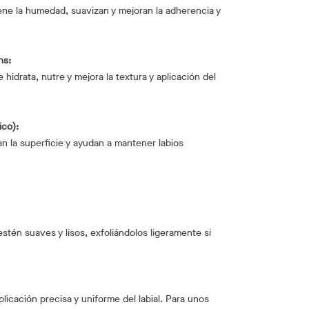
ene la humedad, suavizan y mejoran la adherencia y
ns:
hidrata, nutre y mejora la textura y aplicación del
ico):
an la superficie y ayudan a mantener labios
stén suaves y lisos, exfoliándolos ligeramente si
aplicación precisa y uniforme del labial. Para unos