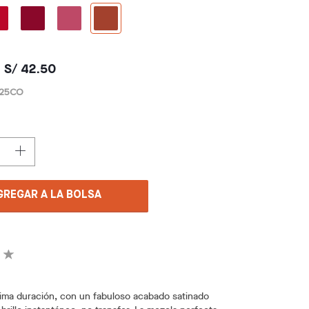
S/ 42.50
-25CO
GREGAR A LA BOLSA
xima duración, con un fabuloso acabado satinado