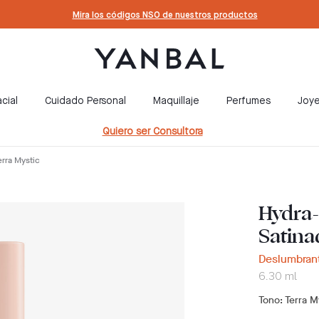
Mira los códigos NSO de nuestros productos
cial
Cuidado Personal
Maquillaje
Perfumes
Joye
Quiero ser Consultora
erra Mystic
Hydra-
Satina
Deslumbrant
6.30 ml
Tono
: Terra M