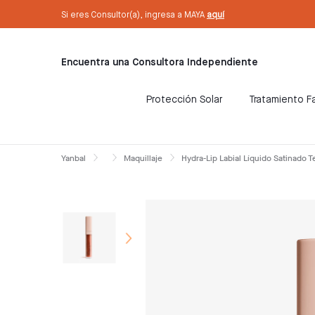
text.skipToContent
text.skipToNavigation
Sé Consultora ahora. ¡Regístrate aquí!
Si eres Consultor(a), ingresa a MAYA
aquí
Encuentra una Consultora Independiente
Protección Solar
Tratamiento Fa
Yanbal
Maquillaje
Hydra-Lip Labial Líquido Satinado T