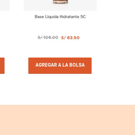
Base Líquida Hidratante 5C
Base L
S/ 106.00
S/ 1
S/ 63.50
AGREGAR A LA BOLSA
AGRE