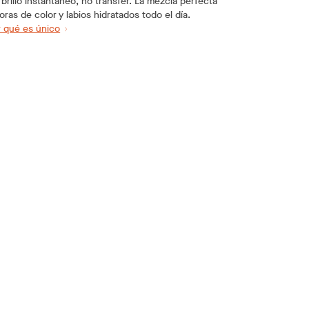
rillo instantáneo, no transfer. La mezcla perfecta
oras de color y labios hidratados todo el día.
 qué es único