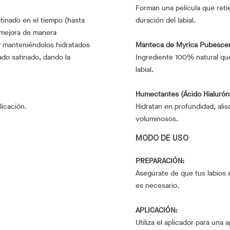
Forman una película que reti
atinado en el tiempo (hasta
duración del labial.
, mejora de manera
 y manteniéndolos hidratados
Manteca de Myrica Pubesce
ado satinado, dando la
Ingrediente 100% natural que 
labial.
Humectantes (Ácido Hialurón
licación.
Hidratan en profundidad, alis
voluminosos.
MODO DE USO
PREPARACIÓN:
Asegúrate de que tus labios e
es necesario.
APLICACIÓN:
Utiliza el aplicador para una 