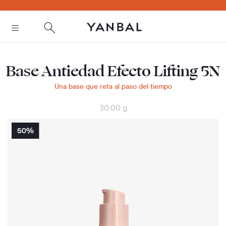
text.skipToContent
text.skipToNavigation
Base Antiedad Efecto Lifting 5N
Una base que reta al paso del tiempo
30.00 g