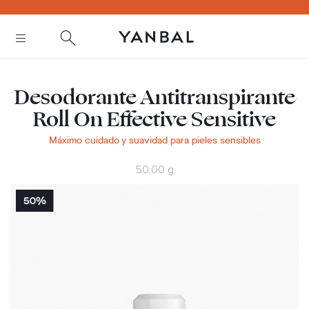
text.skipToContent
text.skipToNavigation
Desodorante Antitranspirante
Roll On Effective Sensitive
Máximo cuidado y suavidad para pieles sensibles
50.00 g