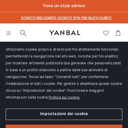
text.skipToContent
text.skipToNavigation
Trova un style advisor
SCONTO WELCOME10: SCONTO 10% PER NUOVI CLIENTI
Utilizziamo cookie propri e di terzi per fini strettamente funzionali,
permettendo la navigazione nel sito web, nonché per fini analitici,
per mostrare all'utente pubblicità (sia generale che personalizzata)
in base a un profilo elaborato a partire dalle sue abitudini di
navigazione. Tocca sul tasto “Consenti tutti” per confermare
l'installazione di tutti i cookie. Per gestire o disattivare questi cookie
clicca su “Impostazioni dei cookie”. Puoi trovare maggiori
informazioni nella nostra
Politica sui cookie.
Impostazioni dei cookie