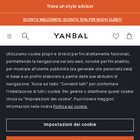
text.skipToContent
text.skipToNavigation
Trova un style advisor
SCONTO WELCOME10: SCONTO 10% PER NUOVI CLIENTI
Utilizziamo cookie propri e di terzi per fini strettamente funzionali,
permettendo la navigazione nel sito web, nonché per fini analitici,
per mostrare all'utente pubblicità (sia generale che personalizzata)
in base a un profilo elaborato a partire dalle sue abitudini di
navigazione. Tocca sul tasto “Consenti tutti” per confermare
l'installazione di tutti i cookie. Per gestire o disattivare questi cookie
clicca su “Impostazioni dei cookie”. Puoi trovare maggiori
informazioni nella nostra
Politica sui cookie.
Impostazioni dei cookie