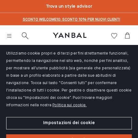
text.skipToContent
text.skipToNavigation
Trova un style advisor
SCONTO WELCOME10: SCONTO 10% PER NUOVI CLIENTI
Utilizziamo cookie propri e di terzi per fini strettamente funzionali,
permettendo la navigazione nel sito web, nonché per fini analitici,
per mostrare all'utente pubblicità (sia generale che personalizzata)
in base a un profilo elaborato a partire dalle sue abitudini di
navigazione. Tocca sul tasto “Consenti tutti” per confermare
l'installazione di tutti i cookie. Per gestire o disattivare questi cookie
clicca su “Impostazioni dei cookie”. Puoi trovare maggiori
informazioni nella nostra
Politica sui cookie.
Impostazioni dei cookie