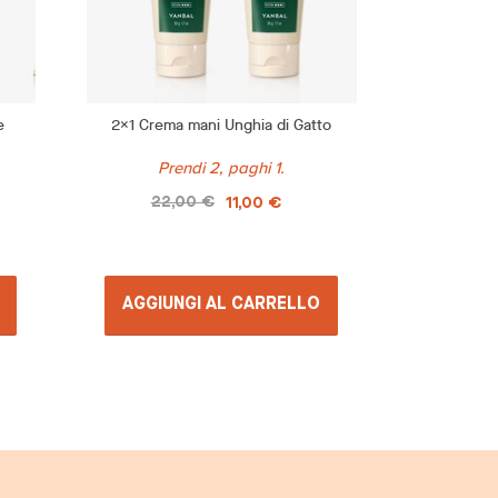
e
2x1 Crema mani Unghia di Gatto
2x1 C
Prendi 2, paghi 1.
22,00 €
48,
11,00 €
AGGIUNGI AL CARRELLO
SCE