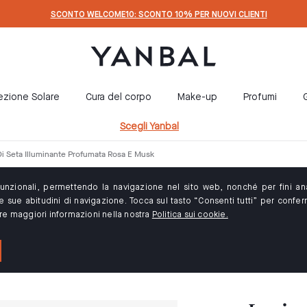
SCONTO WELCOME10: SCONTO 10% PER NUOVI CLIENTI
ezione Solare
Cura del corpo
Make-up
Profumi
G
Scegli Yanbal
i Seta Illuminante Profumata Rosa E Musk
 funzionali, permettendo la navigazione nel sito web, nonché per fini anal
 sue abitudini di navigazione. Tocca sul tasto “Consenti tutti” per conferma
are maggiori informazioni nella nostra
Politica sui cookie.