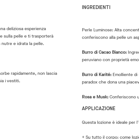
INGREDIENTI
una deliziosa esperienza
Perle Luminose: Alta concentr
e sulla pelle e ti trasporterà
conferiscono alla pelle un asp
 nutre e idrata la pelle.
Burro di Cacao Bianco:
Ingred
peruviano con proprietà emolli
sorbe rapidamente, non lascia
Burro di Karité:
Emolliente di 
 i vestiti.
paradox che dona una piacevo
Rosa e Musk:
Conferiscono un
APPLICAZIONE
Questa lozione è ideale per l
+ Su tutto il corpo: come loz