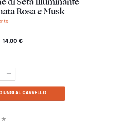
e di Seta Illuminante
mata Rosa e Musk
er te
14,00 €
GIUNGI AL CARRELLO