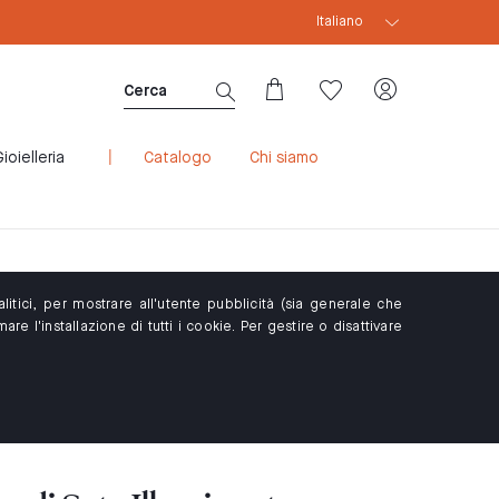
Italiano
SCONTO WELCOME10: SCONTO 10% PER NUOVI 
ioielleria
Catalogo
Chi siamo
itici, per mostrare all'utente pubblicità (sia generale che
re l'installazione di tutti i cookie. Per gestire o disattivare