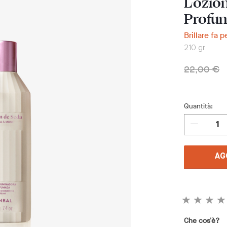
Lozion
Profu
Brillare fa p
210 gr
22,00 €
Quantità:
AG
Che cos'è?