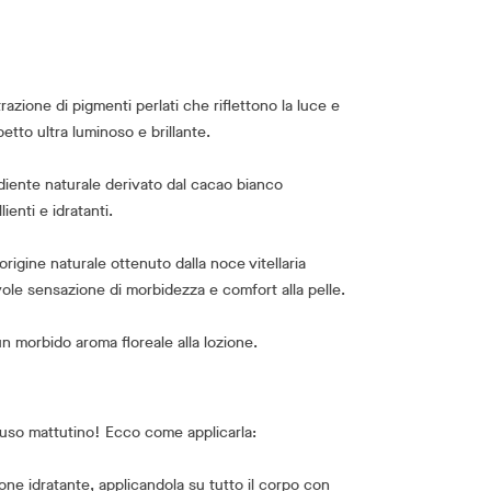
azione di pigmenti perlati che riflettono la luce e
etto ultra luminoso e brillante.
iente naturale derivato dal cacao bianco
enti e idratanti.
origine naturale ottenuto dalla noce vitellaria
le sensazione di morbidezza e comfort alla pelle.
 morbido aroma floreale alla lozione.
'uso mattutino! Ecco come applicarla:
ione idratante, applicandola su tutto il corpo con