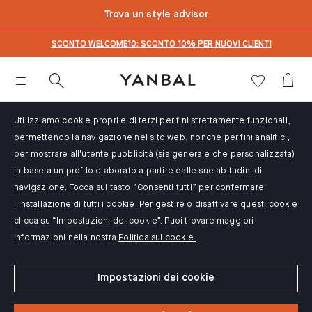
text.skipToContent
text.skipToNavigation
Trova un style advisor
SCONTO WELCOME10: SCONTO 10% PER NUOVI CLIENTI
Utilizziamo cookie propri e di terzi per fini strettamente funzionali,
permettendo la navigazione nel sito web, nonché per fini analitici,
per mostrare all'utente pubblicità (sia generale che personalizzata)
in base a un profilo elaborato a partire dalle sue abitudini di
navigazione. Tocca sul tasto “Consenti tutti” per confermare
l'installazione di tutti i cookie. Per gestire o disattivare questi cookie
clicca su “Impostazioni dei cookie”. Puoi trovare maggiori
informazioni nella nostra
Politica sui cookie.
Impostazioni dei cookie