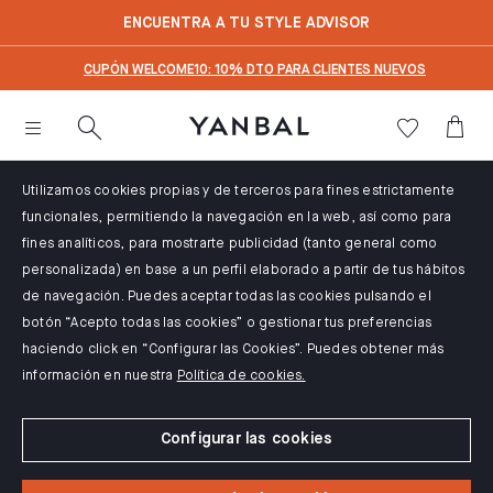
text.skipToContent
text.skipToNavigation
ENCUENTRA A TU STYLE ADVISOR
CUPÓN WELCOME10: 10% DTO PARA CLIENTES NUEVOS
Utilizamos cookies propias y de terceros para fines estrictamente
funcionales, permitiendo la navegación en la web, así como para
fines analíticos, para mostrarte publicidad (tanto general como
personalizada) en base a un perfil elaborado a partir de tus hábitos
de navegación. Puedes aceptar todas las cookies pulsando el
botón “Acepto todas las cookies” o gestionar tus preferencias
haciendo click en “Configurar las Cookies”. Puedes obtener más
información en nuestra
Política de cookies.
Configurar las cookies