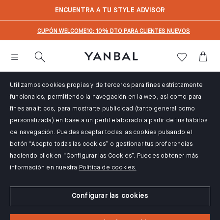
text.skipToContent
text.skipToNavigation
ENCUENTRA A TU STYLE ADVISOR
CUPÓN WELCOME10: 10% DTO PARA CLIENTES NUEVOS
Utilizamos cookies propias y de terceros para fines estrictamente
funcionales, permitiendo la navegación en la web, así como para
fines analíticos, para mostrarte publicidad (tanto general como
personalizada) en base a un perfil elaborado a partir de tus hábitos
de navegación. Puedes aceptar todas las cookies pulsando el
botón “Acepto todas las cookies” o gestionar tus preferencias
haciendo click en “Configurar las Cookies”. Puedes obtener más
información en nuestra
Política de cookies.
Configurar las cookies