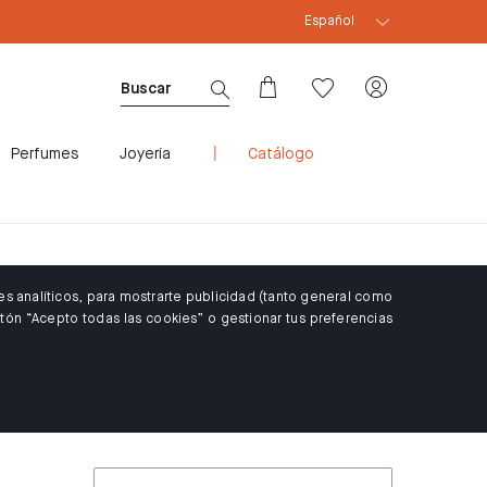
Español
CUPÓN WELCOME10: 10% DTO PARA CLIENTES 
Perfumes
Joyería
Catálogo
es analíticos, para mostrarte publicidad (tanto general como
tón “Acepto todas las cookies” o gestionar tus preferencias