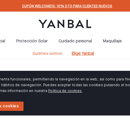
CUPÓN WELCOME10: 10% DTO PARA CLIENTES NUEVOS
ial
Protección Solar
Cuidado personal
Maquillaje
Quiénes somos
Elige Yanbal
amente funcionales, permitiendo la navegación en la web, así como para fin
us hábitos de navegación. Puedes aceptar todas las cookies pulsando el bo
 más información en nuestra
Política de cookies.
s cookies