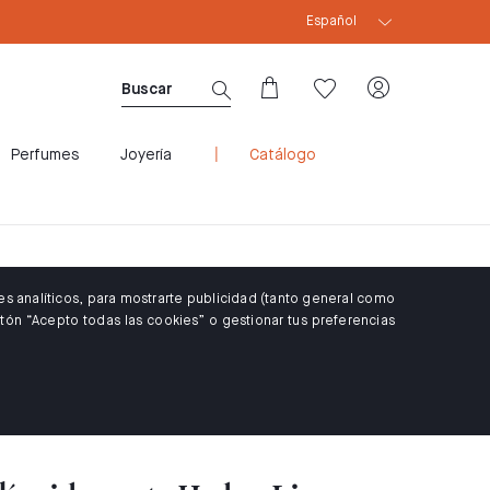
Español
CUPÓN WELCOME10: 10% DTO PARA CLIENTES 
Perfumes
Joyería
Catálogo
es analíticos, para mostrarte publicidad (tanto general como
tón “Acepto todas las cookies” o gestionar tus preferencias