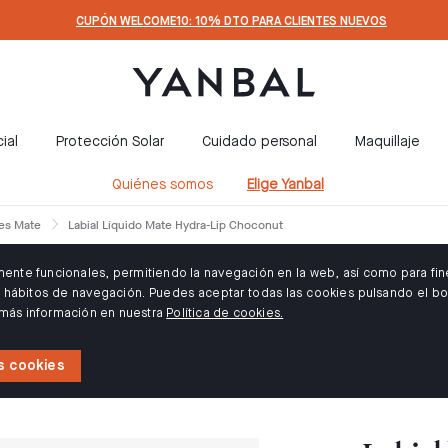
CUPÓN WELCOME10: 10% DTO PARA CLIENTES NUEVOS
ial
Protección Solar
Cuidado personal
Maquillaje
Quiénes somos
Elige Yanbal
les Mate
Labial Líquido Mate Hydra-Lip Choconut
amente funcionales, permitiendo la navegación en la web, así como para fin
us hábitos de navegación. Puedes aceptar todas las cookies pulsando el bo
 más información en nuestra
Política de cookies.
s cookies