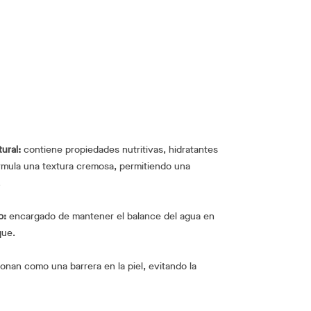
ural:
contiene propiedades nutritivas, hidratantes
fórmula una textura cremosa, permitiendo una
.
o:
encargado de mantener el balance del agua en
que.
onan como una barrera en la piel, evitando la