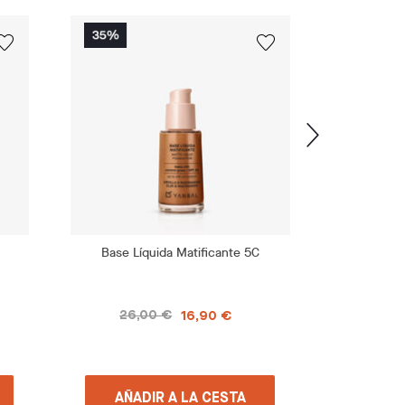
Base Líquida Matificante 5C
Base Lí
26,00 €
26,
16,90 €
AÑADIR A LA CESTA
AÑA