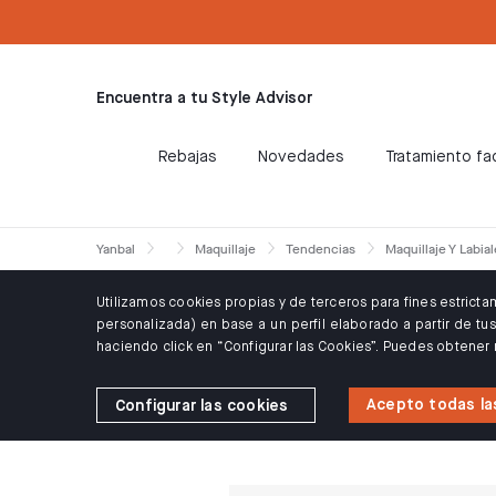
text.skipToContent
text.skipToNavigation
ÓN WELCOME10: 10% DTO PARA CLIENTES NUEVOS
Encuentra a tu Style Advisor
Rebajas
Novedades
Tratamiento fac
Yanbal
Maquillaje
Tendencias
Maquillaje Y Labia
Utilizamos cookies propias y de terceros para fines estrict
personalizada) en base a un perfil elaborado a partir de t
haciendo click en “Configurar las Cookies”. Puedes obtener
Acepto todas la
Configurar las cookies