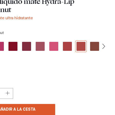
 líquido mate Hydra-Lip
nut
e ultra hidratante
nut
AÑADIR A LA CESTA