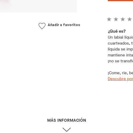
Añadir a favoritos
¿Qué es?
Un labial líq
cuarteados, t
líquida se im
mantiene int
¡no se transf
¡Come, ríe, b
Descubre por
MÁS INFORMACIÓN