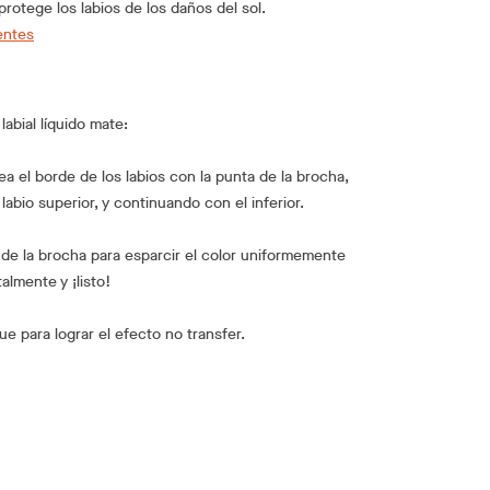
rotege los labios de los daños del sol.
entes
abial líquido mate:
ea el borde de los labios con la punta de la brocha,
abio superior, y continuando con el inferior.
o de la brocha para esparcir el color uniformemente
talmente y ¡listo!
e para lograr el efecto no transfer.