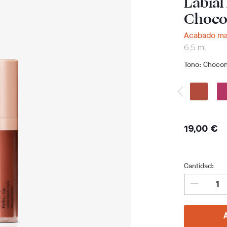
Labial
Choco
Acabado mat
6,5 ml
Tono
: Choco
19,00 €
Cantidad: