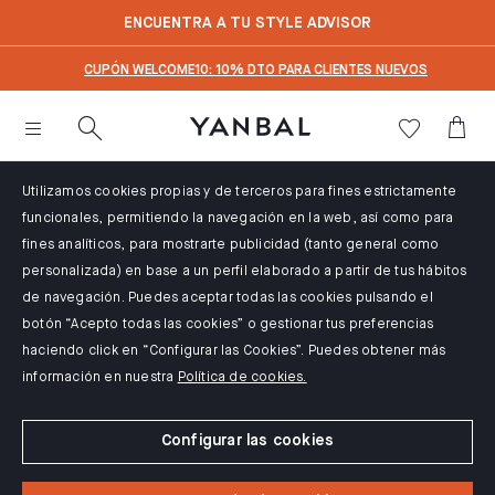
text.skipToContent
text.skipToNavigation
ENCUENTRA A TU STYLE ADVISOR
CUPÓN WELCOME10: 10% DTO PARA CLIENTES NUEVOS
Utilizamos cookies propias y de terceros para fines estrictamente
funcionales, permitiendo la navegación en la web, así como para
fines analíticos, para mostrarte publicidad (tanto general como
personalizada) en base a un perfil elaborado a partir de tus hábitos
de navegación. Puedes aceptar todas las cookies pulsando el
botón “Acepto todas las cookies” o gestionar tus preferencias
haciendo click en “Configurar las Cookies”. Puedes obtener más
información en nuestra
Política de cookies.
Configurar las cookies