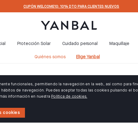
CUPÓN WELCOME10: 10% DTO PARA CLIENTES NUEVOS
ial
Protección Solar
Cuidado personal
Maquillaje
Quiénes somos
Elige Yanbal
amente funcionales, permitiendo la navegación en la web, así como para fin
us hábitos de navegación. Puedes aceptar todas las cookies pulsando el bo
 más información en nuestra
Política de cookies.
s cookies