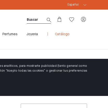
Español
CUPÓN WELCOME10: 10% DTO PARA CLIENTES 
Perfumes
Joyería
Catálogo
es analíticos, para mostrarte publicidad (tanto general como
tón “Acepto todas las cookies” o gestionar tus preferencias