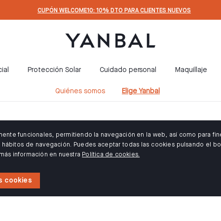
CUPÓN WELCOME10: 10% DTO PARA CLIENTES NUEVOS
ial
Protección Solar
Cuidado personal
Maquillaje
Quiénes somos
Elige Yanbal
amente funcionales, permitiendo la navegación en la web, así como para fin
us hábitos de navegación. Puedes aceptar todas las cookies pulsando el bo
 más información en nuestra
Política de cookies.
s cookies