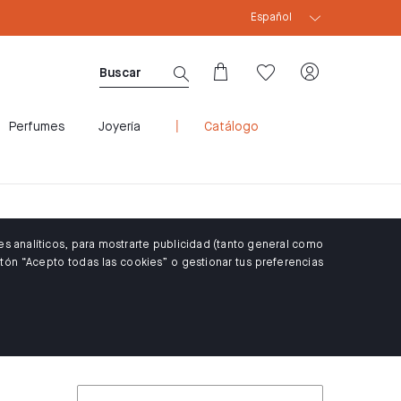
Español
CUPÓN WELCOME10: 10% DTO PARA CLIENTES 
Perfumes
Joyería
Catálogo
es analíticos, para mostrarte publicidad (tanto general como
tón “Acepto todas las cookies” o gestionar tus preferencias