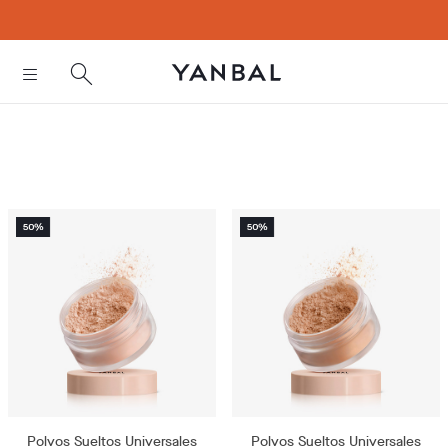
text.skipToContent
text.skipToNavigation
Polvos Sueltos Universales
Polvos Sueltos Universales