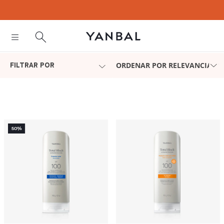
text.skipToContent
text.skipToNavigation
ORDENAR POR RELEVANCIA
FILTRAR POR