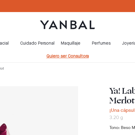
acial
Cuidado Personal
Maquillaje
Perfumes
Joyerí
Quiero ser Consultora
lot
Ya! La
Merlot
¡Una cápsula
3.20 g
Tono
: Beso M