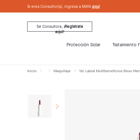
text.skipToContent
text.skipToNavigation
Si eres Consultor(a), ingresa a MAYA
aquí
Sé Consultora,
¡Regístrate
aquí!
Protección Solar
Tratamiento f
Inicio
Maquillaje
Ya! Labial Multibeneficios Beso Mer