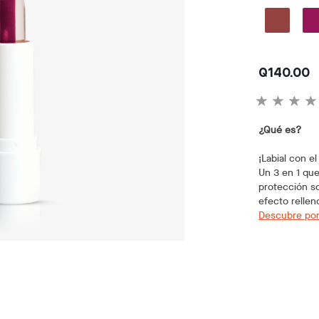
Q140.00
¿Qué es?
¡Labial con e
Un 3 en 1 que
protección so
efecto rellen
Descubre por