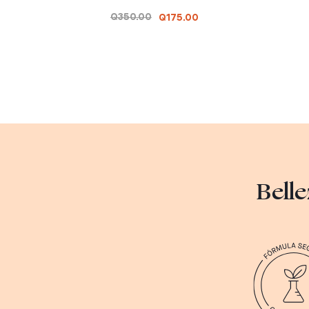
Q350.00
Q175.00
Belle