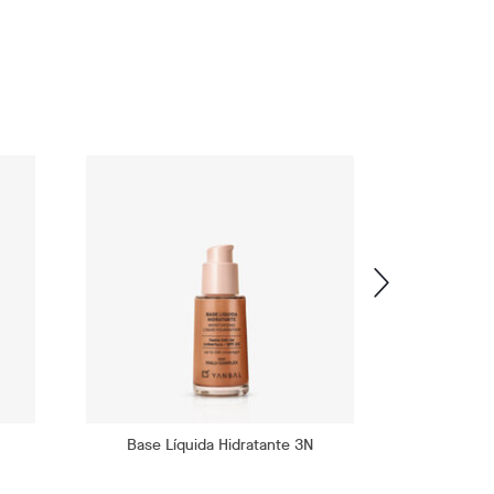
Base Líquida Hidratante 3N
Base L