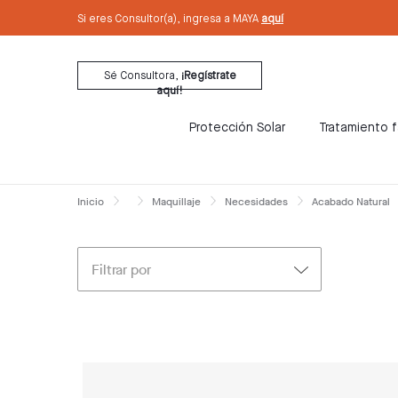
text.skipToContent
text.skipToNavigation
Si eres Consultor(a), ingresa a MAYA
aquí
Sé Consultora,
¡Regístrate
aquí!
Protección Solar
Tratamiento f
Inicio
Maquillaje
Necesidades
Acabado Natural
Filtrar por