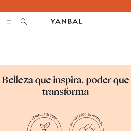
text.skipToContent
text.skipToNavigation
Belleza que inspira, poder que
transforma