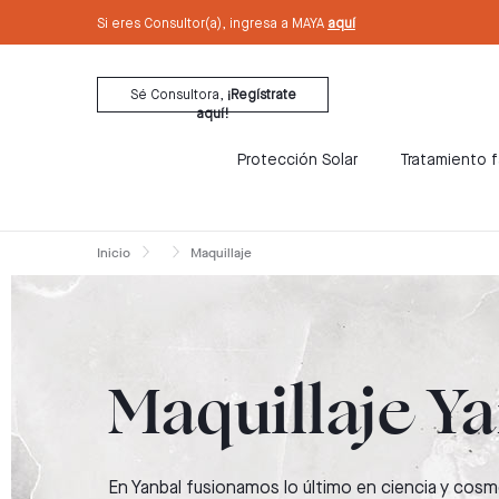
text.skipToContent
text.skipToNavigation
Si eres Consultor(a), ingresa a MAYA
aquí
Sé Consultora,
¡Regístrate
aquí!
Protección Solar
Tratamiento f
Inicio
Maquillaje
Maquillaje Y
En Yanbal fusionamos lo último en ciencia y cosm