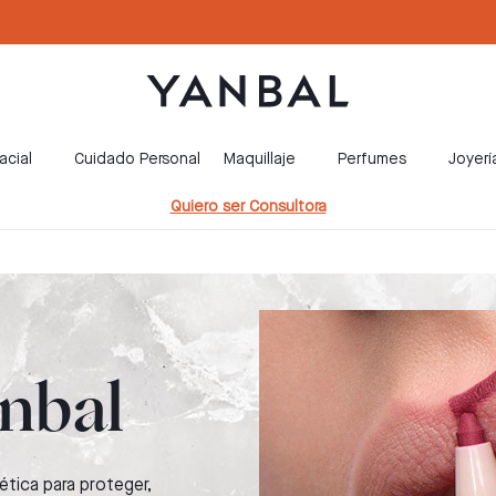
acial
Cuidado Personal
Maquillaje
Perfumes
Joyerí
Quiero ser Consultora
anbal
ética para proteger,