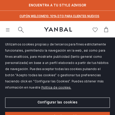
text.skipToContent
text.skipToNavigation
ENCUENTRA A TU STYLE ADVISOR
CUPÓN WELCOME10: 10% DTO PARA CLIENTES NUEVOS
Utilizamos cookies propias y de terceros para fines estrictamente
funcionales, permitiendo la navegación en la web, así como para
fines analíticos, para mostrarte publicidad (tanto general como
personalizada) en base a un perfil elaborado a partir de tus hábitos
de navegación. Puedes aceptar todas las cookies pulsando el
botón “Acepto todas las cookies” o gestionar tus preferencias
haciendo click en “Configurar las Cookies”. Puedes obtener más
información en nuestra
Política de cookies.
Configurar las cookies