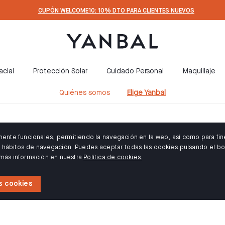
CUPÓN WELCOME10: 10% DTO PARA CLIENTES NUEVOS
acial
Protección Solar
Cuidado Personal
Maquillaje
Quiénes somos
Elige Yanbal
amente funcionales, permitiendo la navegación en la web, así como para fin
us hábitos de navegación. Puedes aceptar todas las cookies pulsando el bo
 más información en nuestra
Política de cookies.
s cookies