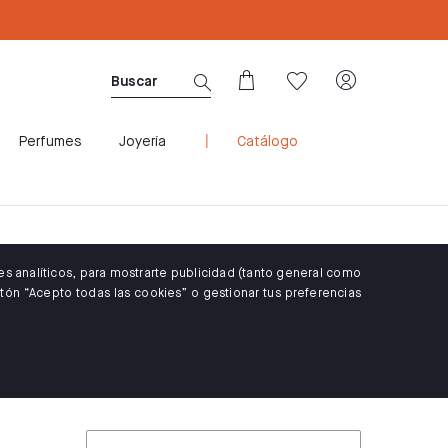
CUPÓN WELCOME10: 10% DTO PARA CLIENTES 
Perfumes
Joyería
Catálogo
es analíticos, para mostrarte publicidad (tanto general como
tón “Acepto todas las cookies” o gestionar tus preferencias