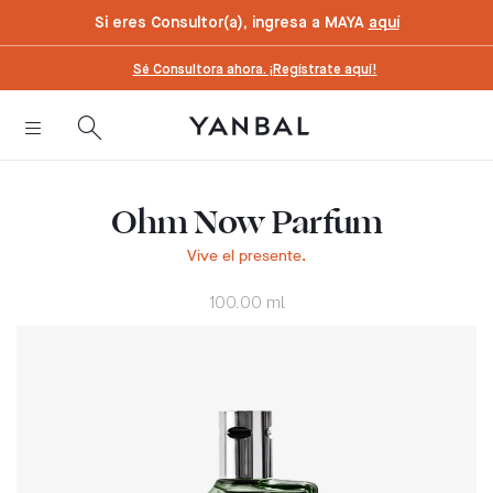
text.skipToContent
text.skipToNavigation
Si eres Consultor(a), ingresa a MAYA
aquí
Sé Consultora ahora. ¡Regístrate aquí!
Ohm Now Parfum
Vive el presente.
100.00 ml