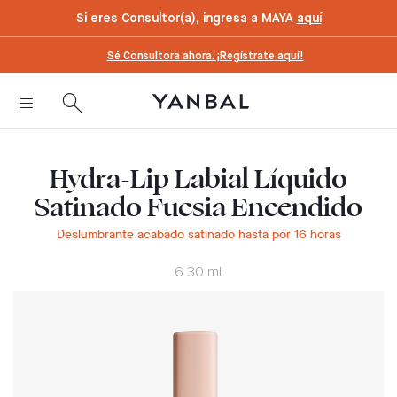
text.skipToContent
text.skipToNavigation
Si eres Consultor(a), ingresa a MAYA
aquí
Sé Consultora ahora. ¡Regístrate aquí!
Hydra-Lip Labial Líquido
Satinado Fucsia Encendido
Deslumbrante acabado satinado hasta por 16 horas
6.30 ml