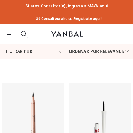
text.skipToContent
text.skipToNavigation
Si eres Consultor(a), ingresa a MAYA
aquí
Sé Consultora ahora. ¡Regístrate aquí!
ORDENAR POR RELEVANCIA
FILTRAR POR