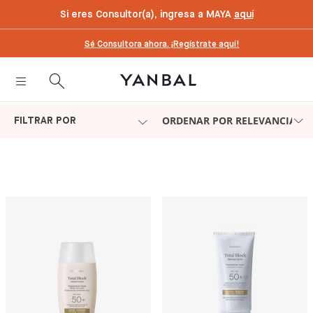
text.skipToContent
text.skipToNavigation
Si eres Consultor(a), ingresa a MAYA
aquí
Sé Consultora ahora. ¡Regístrate aquí!
ORDENAR POR RELEVANCIA
FILTRAR POR