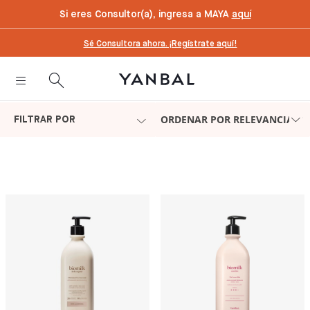
text.skipToContent
text.skipToNavigation
Si eres Consultor(a), ingresa a MAYA
aquí
Sé Consultora ahora. ¡Regístrate aquí!
ORDENAR POR RELEVANCIA
FILTRAR POR