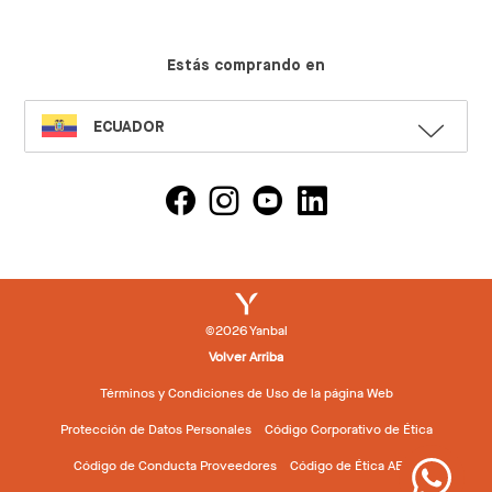
Estás comprando en
SELECT
ECUADOR
LANGUAGE
©2026 Yanbal
Volver Arriba
Términos y Condiciones de Uso de la página Web
Protección de Datos Personales
Código Corporativo de Ética
Código de Conducta Proveedores
Código de Ética AEVD