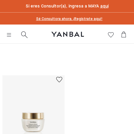
text.skipToContent
text.skipToNavigation
Si eres Consultor(a), ingresa a MAYA
aquí
Sé Consultora ahora. ¡Regístrate aquí!