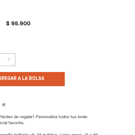
$ 95.900
GREGAR A LA BOLSA
fáciles de regalar! Personaliza todos tus looks
icial favorita.
marillo brillante de 24 quilates. Largo aprox. 41 a 46