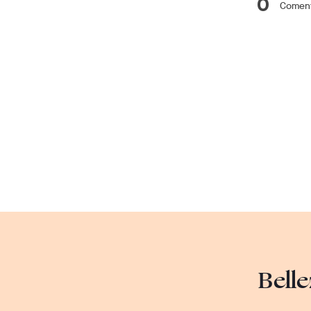
0
Coment
Belle