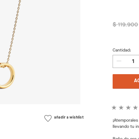
$ 119.900
Cantidad:
A
añadir a wishlist
¡Atemporales 
llevando tu in
Baño de oro a