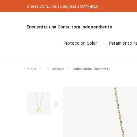
text.skipToContent
text.skipToNavigation
Sé Consultora ahora. ¡Regístrate aquí!
Si eres Consultor(a), ingresa a MAYA
aquí
Encuentra una Consultora Independiente
Protección Solar
Tratamiento fa
Inicio
Joyería
Collar Inicial Dorezzi O