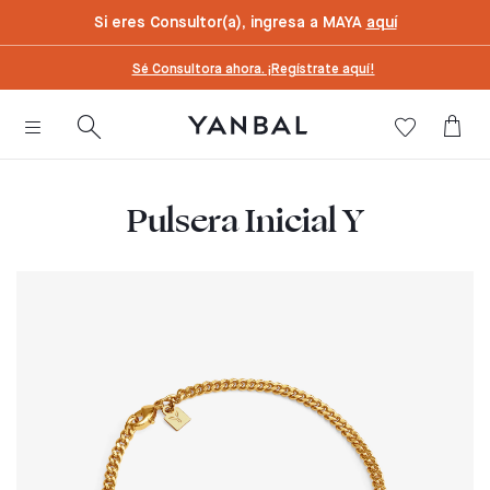
text.skipToContent
text.skipToNavigation
Si eres Consultor(a), ingresa a MAYA
aquí
Sé Consultora ahora. ¡Regístrate aquí!
Pulsera Inicial Y