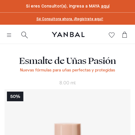
text.skipToContent
text.skipToNavigation
Si eres Consultor(a), ingresa a MAYA
aquí
Sé Consultora ahora. ¡Regístrate aquí!
Esmalte de Uñas Pasión
Nuevas fórmulas para uñas perfectas y protegidas
8.00 ml