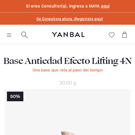
text.skipToContent
text.skipToNavigation
Si eres Consultor(a), ingresa a MAYA
aquí
Sé Consultora ahora. ¡Regístrate aquí!
Base Antiedad Efecto Lifting 4N
Una base que reta al paso del tiempo
30.00 g