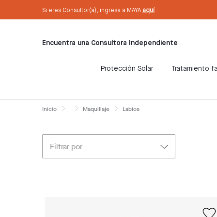
text.skipToContent
text.skipToNavigation
Sé Consultora ahora. ¡Regístrate aquí!
Si eres Consultor(a), ingresa a MAYA
aquí
Encuentra una Consultora Independiente
Protección Solar
Tratamiento fa
Inicio
Maquillaje
Labios
Filtrar por