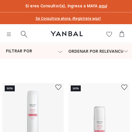
text.skipToContent
text.skipToNavigation
Si eres Consultor(a), ingresa a MAYA
aquí
Sé Consultora ahora. ¡Regístrate aquí!
ORDENAR POR RELEVANCIA
FILTRAR POR