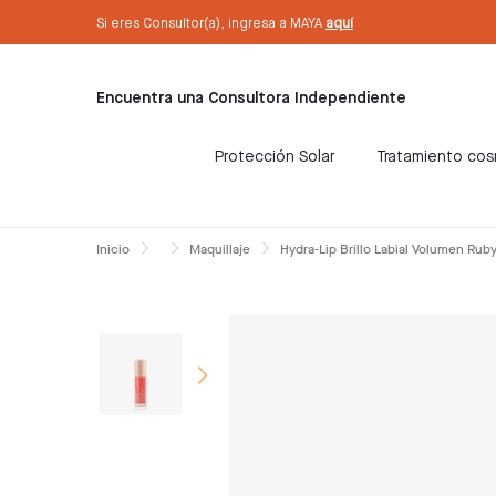
text.skipToContent
text.skipToNavigation
Si eres Consultor(a), ingresa a MAYA
aquí
Encuentra una Consultora Independiente
Protección Solar
Tratamiento co
Inicio
Maquillaje
Hydra-Lip Brillo Labial Volumen Rub