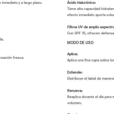
 inmediato y a largo plazo.
Ácido hialurónico:
Tiene alta capacidad hidratant
efecto inmediato aporta volu
Filtros UV de amplio espectro
Con SPF 15, ofrecen defensa 
da.
MODO DE USO
Aplica:
nsación fresca.
Aplica una fina capa sobre lo
Extiende:
Distribuye el labial de maner
Renueva:
Reaplica durante el día para m
volumen.