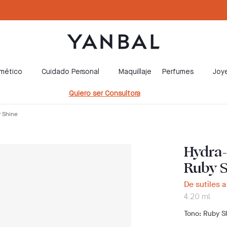
smético
Cuidado Personal
Maquillaje
Perfumes
Joye
Quiero ser Consultora
y Shine
Hydra-
Ruby 
De sutiles 
4.20 ml
Tono
: Ruby S