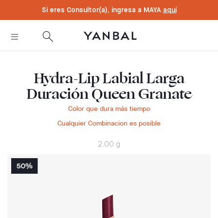
text.skipToContent
text.skipToNavigation
Si eres Consultor(a), ingresa a MAYA
aquí
Hydra-Lip Labial Larga
Duración Queen Granate
Color que dura más tiempo
Cualquier Combinacion es posible
2.00 g