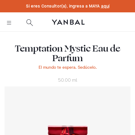
text.skipToContent
text.skipToNavigation
Si eres Consultor(a), ingresa a MAYA
aquí
Temptation Mystic Eau de
Parfum
El mundo te espera. Sedúcelo.
50.00 ml