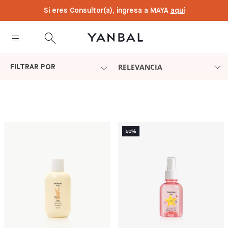
text.skipToContent
text.skipToNavigation
Si eres Consultor(a), ingresa a MAYA
aquí
RELEVANCIA
FILTRAR POR