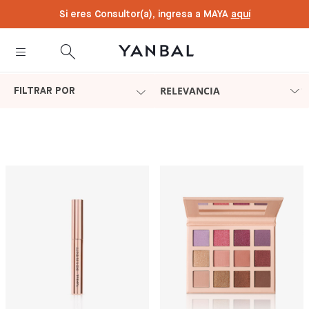
text.skipToContent
text.skipToNavigation
Si eres Consultor(a), ingresa a MAYA
aquí
RELEVANCIA
FILTRAR POR