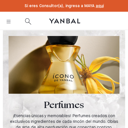
text.skipToContent
text.skipToNavigation
Si eres Consultor(a), ingresa a MAYA
aquí
Perfumes
¡Esencias únicas y memorables! Perfumes creados con
exclusivos ingredientes de cada rincón del mundo. Obras
de arte de alta perduración que conectan contigo.