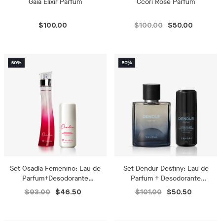
Gaia Elixir Parfum
Ccori Rose Parfum
$100.00
$100.00
$50.00
Set Osadía Femenino: Eau de
Set Dendur Destiny: Eau de
Parfum+Desodorante
Parfum + Desodorante
perfumado
Perfumado
$93.00
$46.50
$101.00
$50.50